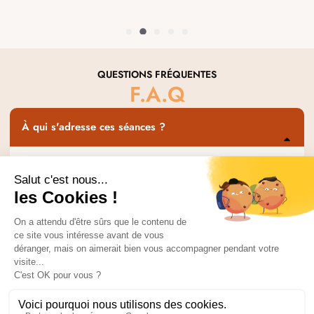
QUESTIONS FRÉQUENTES
F.A.Q
À qui s'adresse ces séances ?
Ce service est
un accompagnement ponctuel
, précieux
pour faire un point, traverser une étape, apaiser un
moment de turbulence intérieure, gagner en clarté ou
simplement te réaligner avec ton essence.
Comment puis-je réserver une séance ?
Comment puis-je payer pour le Service ?